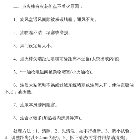
二、点火棒有火花但点不着火
原因：
1、旋风盘通风间隙被积碳堵塞，通风不良。
2、油喷嘴不洁，堵塞或磨损。
3、风门设定角太小。
4、点火棒尖端距油喷嘴前缘距离不适当(太突出或内缩)
5、*一油枪电磁阀被杂物堵塞(小火油枪)。
6、油质太粘流动不易或过滤系统堵塞或油阀未开，使油泵吸油
不足，油压低。
7、油泵本身滤网阻塞。
8、油含水较多(加热器内沸腾异声)。
处理方法：1、清除。2、先清洗，如不行换新。3、调小试验。
4、调整距离(以3~4mm为好)。5、拆下清洗(将零件用柴油清洗)。